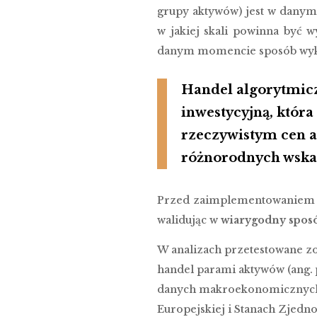
grupy aktywów) jest w danym
w jakiej skali powinna być 
danym momencie sposób wyko
Handel algorytmicz
inwestycyjną, któr
rzeczywistym cen a
różnorodnych wskaź
Przed zaimplementowaniem al
walidując w
wiarygodny spos
W analizach przetestowane zo
handel parami aktywów (ang.
danych makroekonomicznych
Europejskiej i Stanach Zjedn