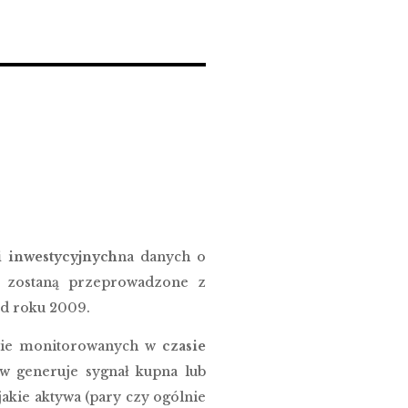
i inwestycyjnych
na danych o
y zostaną przeprowadzone z
od roku 2009.
tawie monitorowanych w
czasie
w generuje sygnał kupna lub
jakie aktywa (pary czy ogólnie