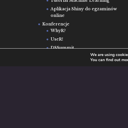
Tutorial Machine Learning
Aplikacja Shiny do egzaminów
online
Konferencje
WhyR?
UseR!
DSSummit
We are using cookies
O nas
You can find out mo
Zespół
Aktualności
Kontakt
Wszelkie prawa zastrzeżone © 2019 | Proj