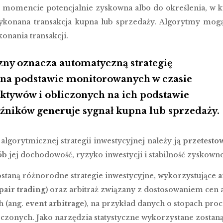
 momencie potencjalnie zyskowna albo do określenia, w
wykonana transakcja kupna lub sprzedaży. Algorytmy mog
nania transakcji.
ny oznacza automatyczną strategię
a na podstawie monitorowanych w czasie
ktywów i obliczonych na ich podstawie
ników generuje sygnał kupna lub sprzedaży.
gorytmicznej strategii inwestycyjnej należy ją
przetesto
ób
jej dochodowość, ryzyko inwestycji i stabilność zyskowno
staną różnorodne strategie inwestycyjne, wykorzystujące
a
pair trading
) oraz arbitraż związany z dostosowaniem cen
 (ang.
event arbitrage
), na przykład danych o stopach proc
oczonych. Jako narzędzia statystyczne wykorzystane zosta