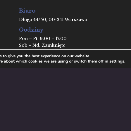
Biuro
Długa 44/50, 00-241 Warszawa
Godziny
Pon – Pt: 9.00 – 17.00
Sob – Nd: Zamknięte
Kontakt
 to give you the best experience on our website.
re about which cookies we are using or switch them off in
settings
.
dr Piotr Wójcik
pwojcik@wne.uw.edu.pl
ekt i realizacja
Kornel Krysiak
&
Michał Szałański