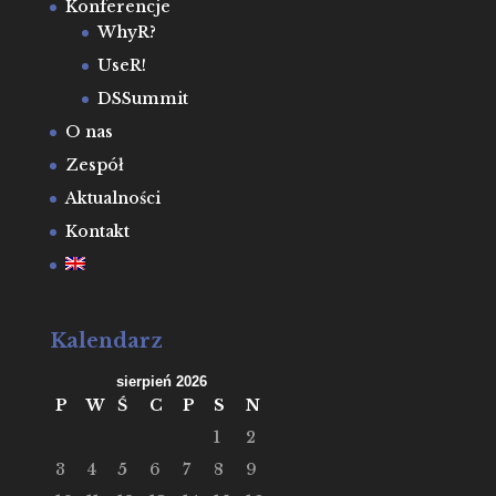
Konferencje
WhyR?
UseR!
DSSummit
O nas
Zespół
Aktualności
Kontakt
Kalendarz
sierpień 2026
P
W
Ś
C
P
S
N
1
2
3
4
5
6
7
8
9