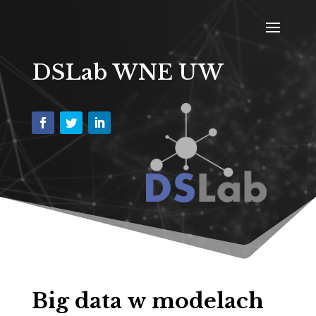
Odtwarzacz
video
DSLab WNE UW
Big data w modelach